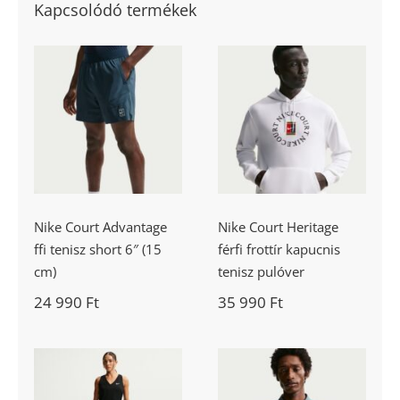
Kapcsolódó termékek
Nike Court
Nike Court
Advantage ffi
Heritage férfi
tenisz short 6″
frottír kapucnis
(15 cm)
tenisz pulóver
Nike Court Advantage
Nike Court Heritage
ffi tenisz short 6″ (15
férfi frottír kapucnis
cm)
tenisz pulóver
24 990
Ft
35 990
Ft
Women’s Nike