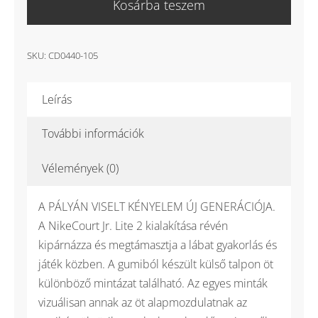
Kosárba teszem
Lite
2
gyerek
SKU:
CD0440-105
teniszcipő
mennyiség
Leírás
További információk
Vélemények (0)
A PÁLYÁN VISELT KÉNYELEM ÚJ GENERÁCIÓJA.
A NikeCourt Jr. Lite 2 kialakítása révén
kipárnázza és megtámasztja a lábat gyakorlás és
játék közben. A gumiból készült külső talpon öt
különböző mintázat található. Az egyes minták
vizuálisan annak az öt alapmozdulatnak az