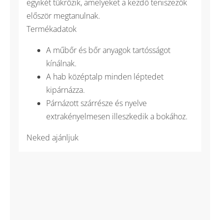
egyikét tükrözik, amelyeket a kezdő teniszezők
először megtanulnak.
Termékadatok
A műbőr és bőr anyagok tartósságot
kínálnak.
A hab középtalp minden léptedet
kipárnázza.
Párnázott szárrésze és nyelve
extrakényelmesen illeszkedik a bokához.
Neked ajánljuk