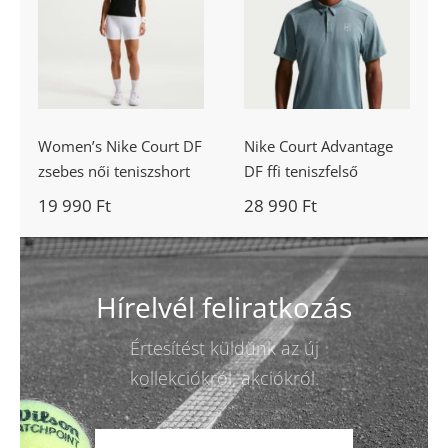
Nike Court
Court DF
Advantage DF
zsebes női
ffi teniszfelső
teniszshort
Women’s Nike Court DF
Nike Court Advantage
zsebes női teniszshort
DF ffi teniszfelső
19 990
Ft
28 990
Ft
Hírelvél feliratkozás
Értesítést küldünk az új
kollekciókról, akciókról.