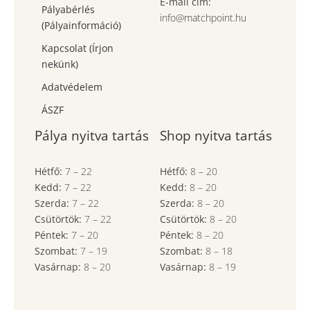
E-mail cím:
Pályabérlés
info@matchpoint.hu
(Pályainformáció)
Kapcsolat (Írjon
nekünk)
Adatvédelem
ÁSZF
Pálya nyitva tartás
Shop nyitva tartás
Hétfő:
7
–
22
Hétfő:
8
–
20
Kedd:
7
–
22
Kedd:
8
–
20
Szerda:
7
–
22
Szerda:
8
–
20
Csütörtök:
7
–
22
Csütörtök:
8
–
20
Péntek:
7
–
20
Péntek:
8
–
20
Szombat:
7
– 19
Szombat:
8
– 18
Vasárnap:
8
–
20
Vasárnap:
8
– 19