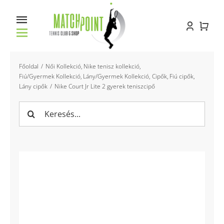
Kihagyás
Toggle
Navigation
Főoldal
Főoldal
Női Kollekció
Nike tenisz kollekció
Fiú/Gyermek Kollekció
Lány/Gyermek Kollekció
Cipők
Fiú cipők
Lány cipők
Nike Court Jr Lite 2 gyerek teniszcipő
Racket service
Keresés...
Pályabérlés
Oktatás
Bemutatkozás
Kapcsolat