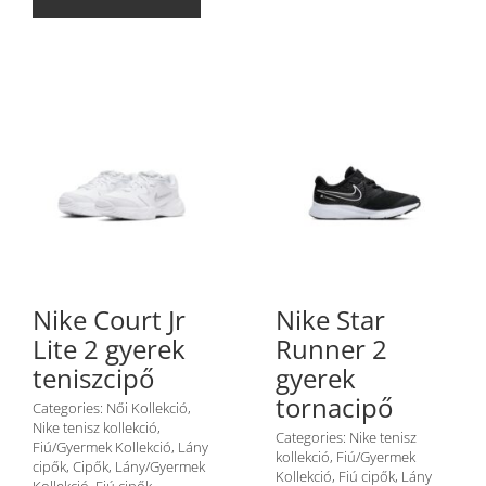
Nike Court Jr
Nike Star
Lite 2 gyerek
Runner 2
teniszcipő
gyerek
tornacipő
Categories:
Női Kollekció
,
Nike tenisz kollekció
,
Categories:
Nike tenisz
Fiú/Gyermek Kollekció
,
Lány
kollekció
,
Fiú/Gyermek
cipők
,
Cipők
,
Lány/Gyermek
Kollekció
,
Fiú cipők
,
Lány
Kollekció
,
Fiú cipők