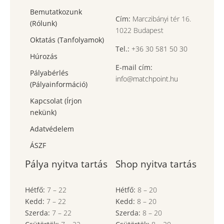
Bemutatkozunk
Cím:
Marczibányi tér 16.
(Rólunk)
1022 Budapest
Oktatás (Tanfolyamok)
Tel.:
+36 30 581 50 30
Húrozás
E-mail cím:
Pályabérlés
info@matchpoint.hu
(Pályainformáció)
Kapcsolat (Írjon
nekünk)
Adatvédelem
ÁSZF
Pálya nyitva tartás
Shop nyitva tartás
Hétfő:
7
–
22
Hétfő:
8
–
20
Kedd:
7
–
22
Kedd:
8
–
20
Szerda:
7
–
22
Szerda:
8
–
20