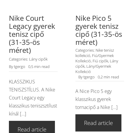
Nike Court
Nike Pico 5
Legacy gyerek
gyerek tenisz
tenisz cipő
cipő (31-35-ös
(31-35-ös
méret)
méret)
Categories:
Nike tenisz
kollekció
,
Fiú/Gyermek
Categories:
Lány cipők
Kollekció
,
Fiú cipők
,
Lány
cipők
,
Lány/Gyermek
By
tgergo
0,5 min read
Kollekció
By
tgergo
0,2 min read
KLASSZIKUS
TENISZSTÍLUS. A Nike
A Nice Pico 5 egy
Court Legacy egy
klasszikus gyerek
klasszikus teniszsztílust
tornacipő a Nike […]
kínál […]
Read article
Read article