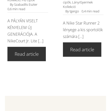
cipők
,
Lány/Gyermek
By
Szabadíts Eszter
Kollekció
0,6 min read
By
tgergo
0,4 min read
A PÁLYÁN VISELT
A Nike Star Runner 2
KÉNYELEM ÚJ
lényege a kis sportolók
GENERÁCIÓJA. A
számára […]
NikeCourt Jr. Lite […]
Read article
Read article