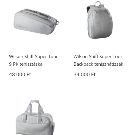
Wilson Shift
Wilson Shift
Super Tour
Super Tour 9 PK
Backpack
tenisztáska
teniszhátizsák
Wilson Shift Super Tour
Wilson Shift Super Tour
9 PK tenisztáska
Backpack teniszhátizsák
48 000
Ft
34 000
Ft
Wilson Super
tour Shift Small
Duffle Artic Ice
tenisztáska