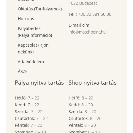
1022 Budapest
Oktatás (Tanfolyamok)
Tel.:
+36 30 581 50 30
Húrozás
E-mail cím:
Pályabérlés
info@matchpoint.hu
(Pályainformáció)
Kapcsolat (Írjon
nekünk)
Adatvédelem
ÁSZF
Pálya nyitva tartás
Shop nyitva tartás
Hétfő:
7
–
22
Hétfő:
8
–
20
Kedd:
7
–
22
Kedd:
8
–
20
Szerda:
7
–
22
Szerda:
8
–
20
Csütörtök:
7
–
22
Csütörtök:
8
–
20
Péntek:
7
–
20
Péntek:
8
–
20
Szombat:
7
– 19
Szombat:
8
– 18