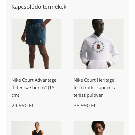
Kapcsolódó termékek
Nike Court
Nike Court
Advantage ffi
Heritage férfi
tenisz short 6″
frottír kapucnis
(15 cm)
tenisz pulóver
Nike Court Advantage
Nike Court Heritage
ffi tenisz short 6″ (15
férfi frottír kapucnis
cm)
tenisz pulóver
24 990
Ft
35 990
Ft