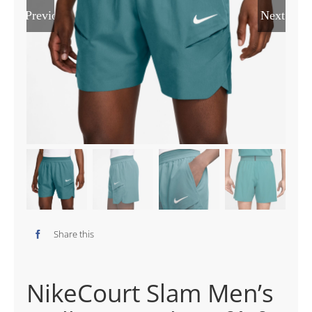
Previous
Next
Share this
NikeCourt Slam Men’s