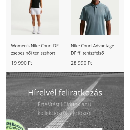
Women’s Nike
Nike Court
Court DF
Advantage DF
zsebes női
ffi teniszfelső
teniszshort
Women’s Nike Court DF
Nike Court Advantage
zsebes női teniszshort
DF ffi teniszfelső
19 990
Ft
28 990
Ft
Hírelvél feliratkozás
Értesítést küldünk az új
kollekciókról, akciókról.