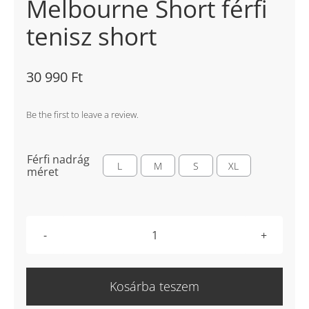
Melbourne Short férfi
tenisz short
30 990
Ft
Be the first to leave a review.
Férfi nadrág

L
M
S
XL
méret
NikeCourt
Slam
Men's
Kosárba teszem
Melbourne