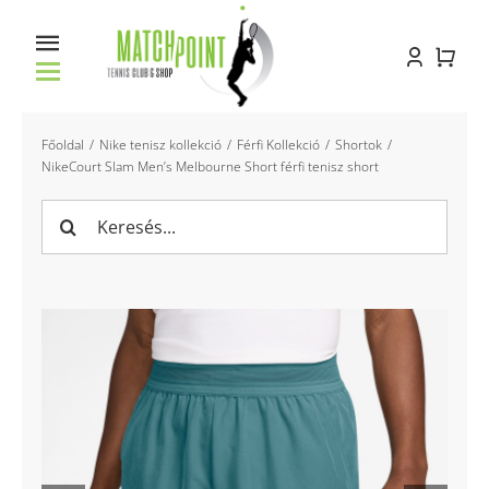
Kihagyás
Toggle
Navigation
Főoldal
Főoldal
Nike tenisz kollekció
Férfi Kollekció
Shortok
NikeCourt Slam Men’s Melbourne Short férfi tenisz short
Racket service
Keresés...
Pályabérlés
Oktatás
Bemutatkozás
Kapcsolat