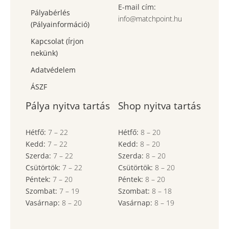
E-mail cím:
Pályabérlés
info@matchpoint.hu
(Pályainformáció)
Kapcsolat (Írjon
nekünk)
Adatvédelem
ÁSZF
Pálya nyitva tartás
Shop nyitva tartás
Hétfő:
7
–
22
Hétfő:
8
–
20
Kedd:
7
–
22
Kedd:
8
–
20
Szerda:
7
–
22
Szerda:
8
–
20
Csütörtök:
7
–
22
Csütörtök:
8
–
20
Péntek:
7
–
20
Péntek:
8
–
20
Szombat:
7
– 19
Szombat:
8
– 18
Vasárnap:
8
–
20
Vasárnap:
8
– 19