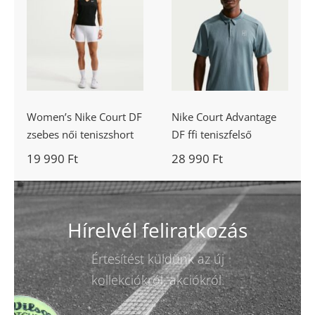
Women’s Nike
Nike Court
Court DF
Advantage DF
zsebes női
ffi teniszfelső
teniszshort
Women’s Nike Court DF
Nike Court Advantage
zsebes női teniszshort
DF ffi teniszfelső
19 990
Ft
28 990
Ft
Hírelvél feliratkozás
Értesítést küldünk az új
kollekciókról, akciókról.