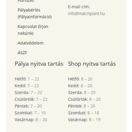
Húrozás
E-mail cím:
Pályabérlés
info@matchpoint.hu
(Pályainformáció)
Kapcsolat (Írjon
nekünk)
Adatvédelem
ÁSZF
Pálya nyitva tartás
Shop nyitva tartás
Hétfő:
7
–
22
Hétfő:
8
–
20
Kedd:
7
–
22
Kedd:
8
–
20
Szerda:
7
–
22
Szerda:
8
–
20
Csütörtök:
7
–
22
Csütörtök:
8
–
20
Péntek:
7
–
20
Péntek:
8
–
20
Szombat:
7
– 19
Szombat:
8
– 18
Vasárnap:
8
–
20
Vasárnap:
8
– 19