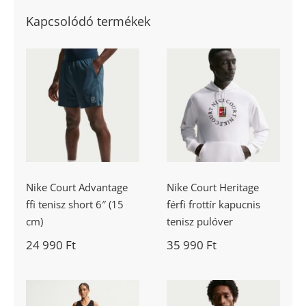
Kapcsolódó termékek
Nike Court
Nike Court
Advantage ffi
Heritage férfi
tenisz short 6″
frottír kapucnis
(15 cm)
tenisz pulóver
Nike Court Advantage
Nike Court Heritage
ffi tenisz short 6″ (15
férfi frottír kapucnis
cm)
tenisz pulóver
24 990
Ft
35 990
Ft