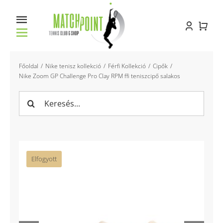
Kihagyás
Toggle
Navigation
Főoldal
Főoldal
Nike tenisz kollekció
Férfi Kollekció
Cipők
Nike Zoom GP Challenge Pro Clay RPM ffi teniszcipő salakos
Racket service
Keresés...
Pályabérlés
Oktatás
Elfogyott
Bemutatkozás
Kapcsolat