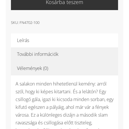
Kosárba teszem
Challenge
Pro
Clay
SKU:
FN4702-100
RPM
ffi
Leírás
teniszcipő
salakos
További információk
mennyiség
Vélemények (0)
A salakon minden hihetetlenül kemény: arról
szól, hogy ki képes kitartani. És a lelátón? Egy
csillogó gála, igazi ki kicsoda minden sorban, egy
kifutó egészen a pályáig, ahol már vár a fények
városa. Ez a különleges dizájn a második slam
ravaszsága és csillogása előtt tiszteleg,