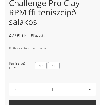
Challenge Pro Clay
RPM ffi teniszcipő
salakos
47 990
Ft
Elfogyott
Be the first to leave a review.
Férfi cipő

40
41
méret
Nike
Zoom
GP