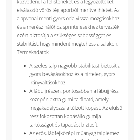
közvetlenül a félisteneket és a legyőzötteket
elválasztó vörös téglaporból merítve ihletet. Az
alapvonal menti gyors oda-vissza mozgásokhoz
és a merész hálóhoz sprintelésekhez tervezték,
ezért biztosítja a szükséges sebességget és
stabilitást, hogy mindent megtehess a salakon.
Termékadatok
A széles talp nagyobb stabilitást biztosít a
gyors bevágásokhoz és a hirtelen, gyors
irányváltásokhoz.
A lábujjrészen, pontosabban a lábujjrész
közepén extra gumi található, amely
megakadályozza a túlzott kopást. Az elülső
rész fokozottan kopásálló gumija
tartósságot és tapadást biztosít.
Az erős, lábfejközépi műanyag talplemez