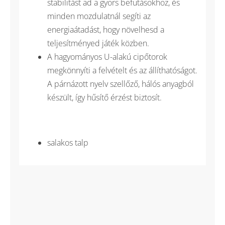
stabilitást ad a gyors befutásokhoz, és
minden mozdulatnál segíti az
energiaátadást, hogy növelhesd a
teljesítményed játék közben.
A hagyományos U-alakú cipőtorok
megkönnyíti a felvételt és az állíthatóságot.
A párnázott nyelv szellőző, hálós anyagból
készült, így hűsítő érzést biztosít.
salakos talp