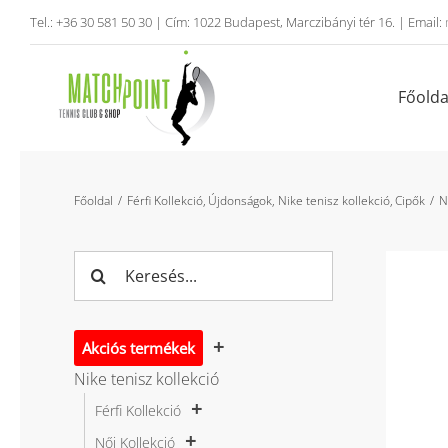
Kihagyás
Tel.: +36 30 581 50 30 | Cím: 1022 Budapest, Marczibányi tér 16. | Email:
Főolda
Főoldal
Férfi Kollekció
Újdonságok
Nike tenisz kollekció
Cipők
N
Keresés...
Akciós termékek
Nike tenisz kollekció
Férfi Kollekció
Női Kollekció