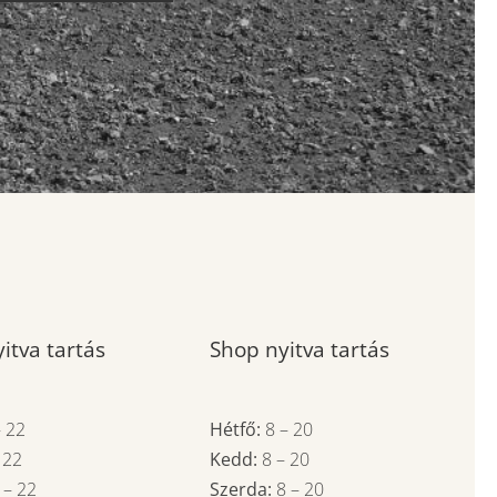
itva tartás
Shop nyitva tartás
–
22
Hétfő:
8
–
20
–
22
Kedd:
8
–
20
7
–
22
Szerda:
8
–
20