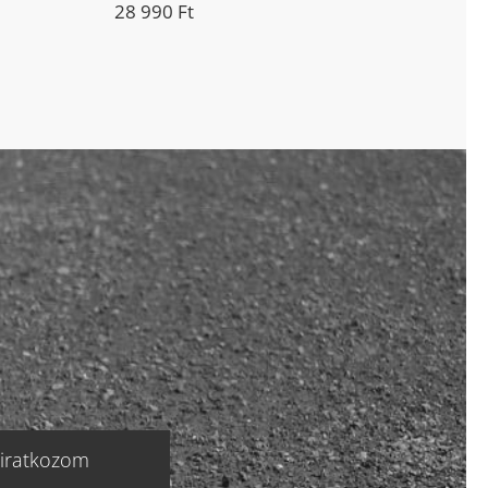
28 990
Ft
liratkozom