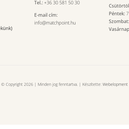
Tel.:
+36 30 581 50 30
Csütörtö
Péntek:
E-mail cím:
Szombat
info@matchpoint.hu
ekünk)
Vasárna
© Copyright 2026 | Minden jog fenntartva. | Készítette:
Webelopment