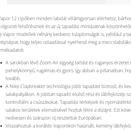
Vapor 12 cipőben minden labdát villámgyorsan elérhetsz, bárhonn
dolgozott felsőrésznek és az új tapadási mintázatnak köszönhet
gi Vapor modellek néhány kedvenc tulajdonságát is, például a ta
zéptalpat, hogy teljes odaadással nyerhesd meg a meccslabdáka
rmékadatok
A sarokban lévő Zoom Air egység tartást és ruganyos érzetet 
pehelykönnyű, rugalmas és gyors, így abban a pillanatban, hog
tovább.
A Nike Claybreaker technológia jobb tapadást biztosít, és k
salakpályákon. A jobban tapadó elülső rész és lábfejközép szé
kontrollálni a csúszásokat. Tapadási térképek és nyomástérkép
salakos területek elemzésével hoztuk létre a dizájnt. Ezt kö
nedvesen és szárazon is) teszteltük Európában.
Visszahoztuk a korábbi Vaporökön használt, kemény lábfejköz