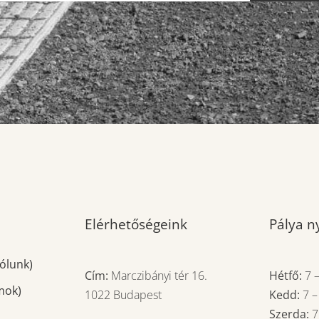
Elérhetőségeink
Pálya ny
ólunk)
Cím:
Marczibányi tér 16.
Hétfő:
7
mok)
1022 Budapest
Kedd:
7
Szerda: