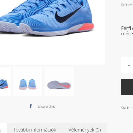
Be the 
Férfi
mére
Share this
SKU:
H
További információk
Vélemények (0)
s