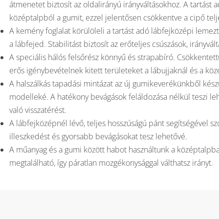
átmenetet biztosít az oldalirányú irányváltásokhoz. A tartást 
középtalpból a gumit, ezzel jelentősen csökkentve a cipő telje
A kemény foglalat körülöleli a tartást adó lábfejközépi lemezt,
a lábfejed. Stabilitást biztosít az erőteljes csúszások, irányvá
A speciális hálós felsőrész könnyű és strapabíró. Csökkentett
erős igénybevételnek kitett területeket a lábujjaknál és a kö
A halszálkás tapadási mintázat az új gumikeverékünkből kész
modelleké. A hatékony bevágások feláldozása nélkül teszi lehe
való visszatérést.
A lábfejközépnél lévő, teljes hosszúságú pánt segítségével s
illeszkedést és gyorsabb bevágásokat tesz lehetővé.
A műanyag és a gumi között habot használtunk a középtalpb
megtalálható, így páratlan mozgékonysággal válthatsz irányt.