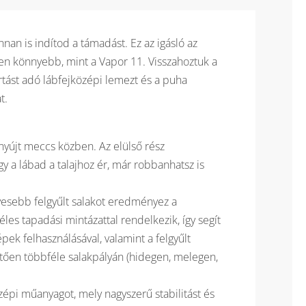
an is indítod a támadást. Ez az igásló az
ően könnyebb, mint a Vapor 11. Visszahoztuk a
rtást adó lábfejközépi lemezt és a puha
t.
nyújt meccs közben. Az elülső rész
y a lábad a talajhoz ér, már robbanhatsz is
evesebb felgyűlt salakot eredményez a
les tapadási mintázattal rendelkezik, így segít
ek felhasználásával, valamint a felgyűlt
vetően többféle salakpályán (hidegen, melegen,
épi műanyagot, mely nagyszerű stabilitást és