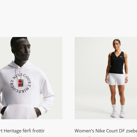
e Court Heritage férfi
Women’s Nike Court
ottír kapucnis tenisz
zsebes női teniszsh
pulóver
 Heritage férfi frottír
Women’s Nike Court DF zsebe