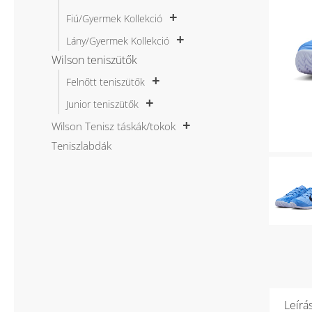
Fiú/Gyermek Kollekció
Lány/Gyermek Kollekció
Wilson teniszütők
Felnőtt teniszütők
Junior teniszütők
Wilson Tenisz táskák/tokok
Teniszlabdák
Leírá