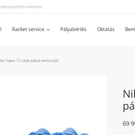
matchpoint@t-online.hu
l
Racket service
Pályabérlés
Oktatás
Bem
ike Vapor 12 salak pályás teniszcipő
Ni
pá
69 