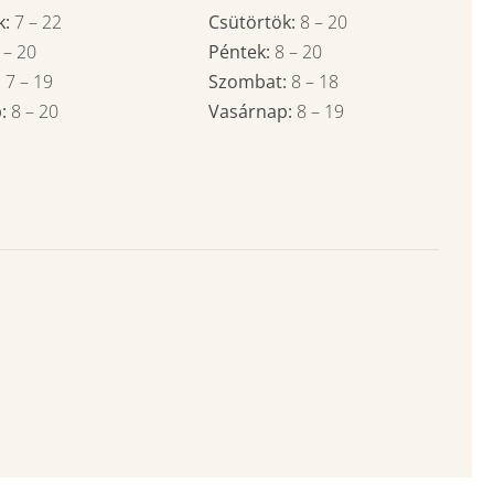
k:
7
–
22
Csütörtök:
8
–
20
7
–
20
Péntek:
8
–
20
:
7
– 19
Szombat:
8
– 18
p:
8
–
20
Vasárnap:
8
– 19