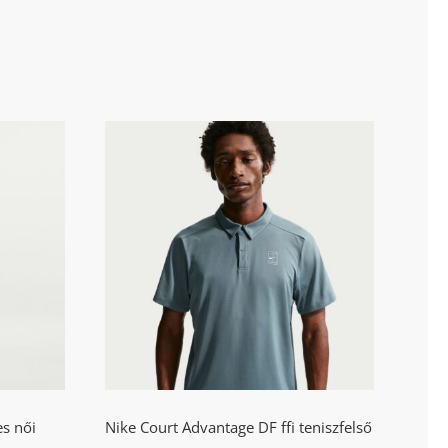
 DF
Nike Court Advantage DF
ort
ffi teniszfelső
s női
Nike Court Advantage DF ffi teniszfelső