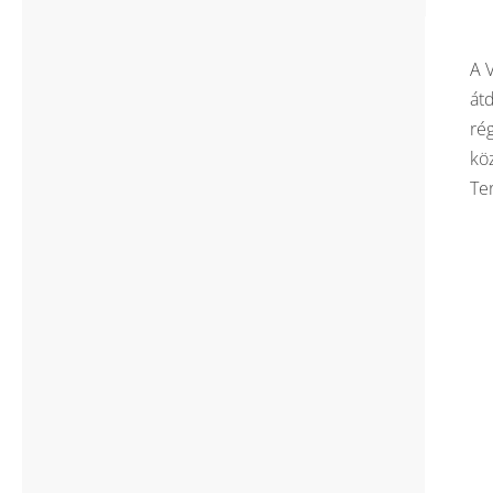
A 
át
ré
kö
Te