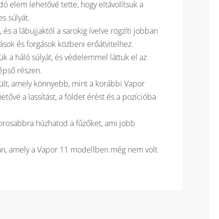
adó elem lehetővé tette, hogy eltávolítsuk a
s súlyát.
 és a lábujjaktól a sarokig ívelve rögzíti jobban
ltások és forgások közbeni erőátvitelhez.
ük a háló súlyát, és védelemmel láttuk el az
zépső részen.
ült, amely könnyebb, mint a korábbi Vapor
tővé a lassítást, a földet érést és a pozícióba
zorosabbra húzhatod a fűzőket, ami jobb
an, amely a Vapor 11 modellben még nem volt