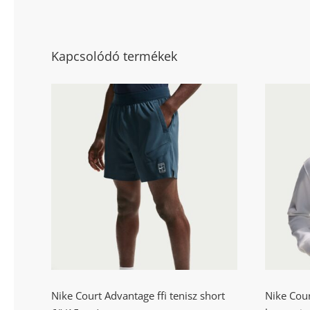
Kapcsolódó termékek
Nik
Nike Court Advantage ffi
fr
tenisz short 6″ (15 cm)
Nike Court Advantage ffi tenisz short
Nike Court