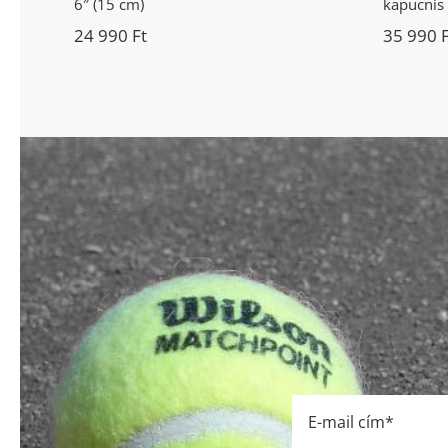
6″ (15 cm)
kapucnis 
24 990
Ft
35 990