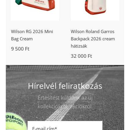
cream hátizsák
Wilson RG 2026 Mini
Wilson Roland Garros
Bag Cream
Backpack 2026 cream
hátizsák
9 500
Ft
32 000
Ft
Hírelvél feliratkozás
Értesítést küldünk az új
kollekciókról, akciókról.