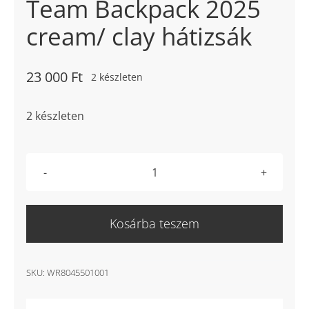
Team Backpack 2025
cream/ clay hátizsák
23 000
Ft
2 készleten
2 készleten
Wilson
Roland
Garros
Kosárba teszem
Team
Backpack
2025
SKU:
WR8045501001
cream/