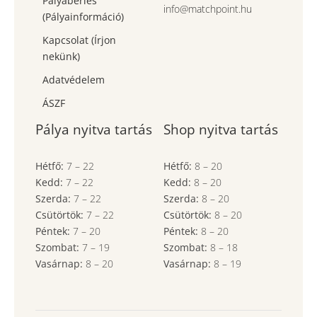
Pályabérlés
info@matchpoint.hu
(Pályainformáció)
Kapcsolat (Írjon
nekünk)
Adatvédelem
ÁSZF
Pálya nyitva tartás
Shop nyitva tartás
Hétfő:
7
–
22
Hétfő:
8
–
20
Kedd:
7
–
22
Kedd:
8
–
20
Szerda:
7
–
22
Szerda:
8
–
20
Csütörtök:
7
–
22
Csütörtök:
8
–
20
Péntek:
7
–
20
Péntek:
8
–
20
Szombat:
7
– 19
Szombat:
8
– 18
Vasárnap:
8
–
20
Vasárnap:
8
– 19