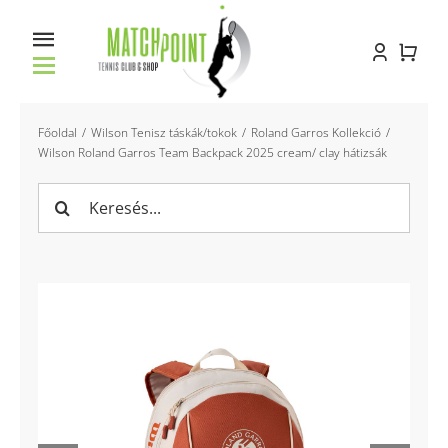
Kihagyás
Toggle
Navigation
Főoldal
Főoldal
Wilson Tenisz táskák/tokok
Roland Garros Kollekció
Wilson Roland Garros Team Backpack 2025 cream/ clay hátizsák
Racket service
Keresés...
Pályabérlés
Oktatás
Bemutatkozás
Kapcsolat