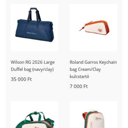
Roland Garros
Wilson RG 2026
Keychain bag
Large Duffel
Cream/Clay
bag (navy/clay)
kulcstartó
Wilson RG 2026 Large
Roland Garros Keychain
Duffel bag (navy/clay)
bag Cream/Clay
kulcstartó
35 000
Ft
7 000
Ft
Wilson Roland
Wilson RG 2026
Garros
Mini Bag Cream
Backpack 2026