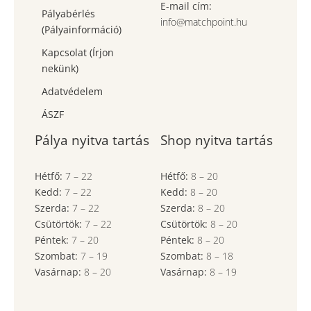
E-mail cím:
Pályabérlés
info@matchpoint.hu
(Pályainformáció)
Kapcsolat (Írjon
nekünk)
Adatvédelem
ÁSZF
Pálya nyitva tartás
Shop nyitva tartás
Hétfő:
7
–
22
Hétfő:
8
–
20
Kedd:
7
–
22
Kedd:
8
–
20
Szerda:
7
–
22
Szerda:
8
–
20
Csütörtök:
7
–
22
Csütörtök:
8
–
20
Péntek:
7
–
20
Péntek:
8
–
20
Szombat:
7
– 19
Szombat:
8
– 18
Vasárnap:
8
–
20
Vasárnap:
8
– 19