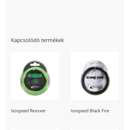
Kapcsolódó termékek
Isospeed
Isospeed Black
Rexxxer
Fire
Isospeed Rexxxer
Isospeed Black Fire