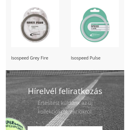
Isospeed Grey
Isospeed Pulse
Fire
Isospeed Grey Fire
Isospeed Pulse
Hírelvél feliratkozás
Értesítést küldünk az új
kollekciókról, akciókról.