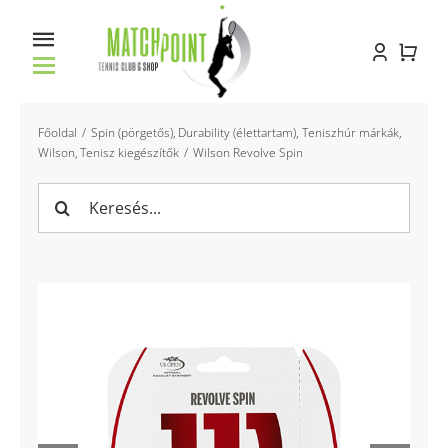
Kihagyás
Toggle
Navigation
Főoldal
Főoldal
Spin (pörgetős)
Durability (élettartam)
Teniszhúr márkák
Wilson
Tenisz kiegészítők
Wilson Revolve Spin
Racket service
Keresés...
Pályabérlés
Oktatás
Bemutatkozás
Kapcsolat