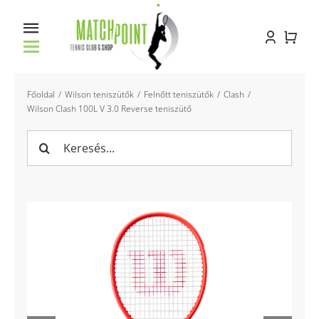
Kihagyás
Toggle
Navigation
Főoldal
Főoldal
Wilson teniszütők
Felnőtt teniszütők
Clash
Wilson Clash 100L V 3.0 Reverse teniszütő
Racket service
Keresés...
Pályabérlés
Oktatás
Bemutatkozás
Kapcsolat