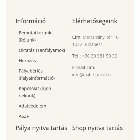
Információ
Elérhetőségeink
Bemutatkozunk
Cím:
Marczibányi tér 16.
(Rólunk)
1022 Budapest
Oktatás (Tanfolyamok)
Tel.:
+36 30 581 50 30
Húrozás
E-mail cím:
Pályabérlés
info@matchpoint.hu
(Pályainformáció)
Kapcsolat (Írjon
nekünk)
Adatvédelem
ÁSZF
Pálya nyitva tartás
Shop nyitva tartás