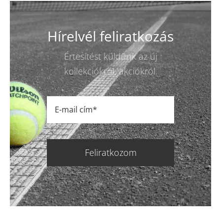
Hírelvél feliratkozás
Értesítést küldünk az új
kollekciókról, akciókról.
Feliratkozom