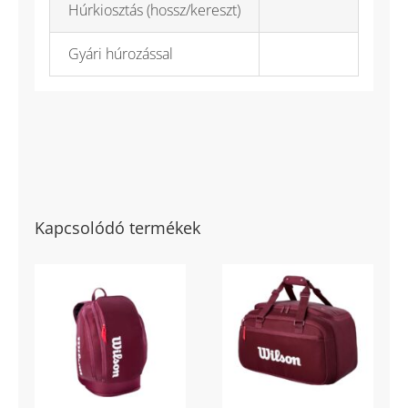
Húrkiosztás (hossz/kereszt)
Gyári húrozással
Kapcsolódó termékek
Defyer Tennis
Defyer Small
Backpack
Tennis Duffel
teniszhátizsák
tenisztáska