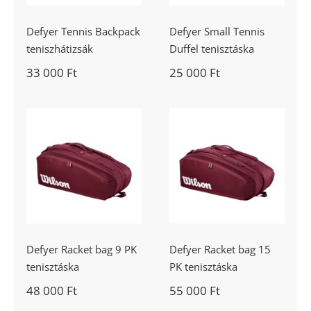
Defyer Tennis Backpack
Defyer Small Tennis
teniszhátizsák
Duffel tenisztáska
33 000
Ft
25 000
Ft
Defyer Racket
Defyer Racket
bag 9 PK
bag 15 PK
tenisztáska
tenisztáska
Defyer Racket bag 9 PK
Defyer Racket bag 15
tenisztáska
PK tenisztáska
48 000
Ft
55 000
Ft