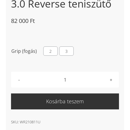
3.0 Reverse teniszütő
82 000
Ft

Grip (fogás)
2
3
Wilson
Clash
100L
Kosárba teszem
V
3.0
Reverse
SKU:
WR210811U