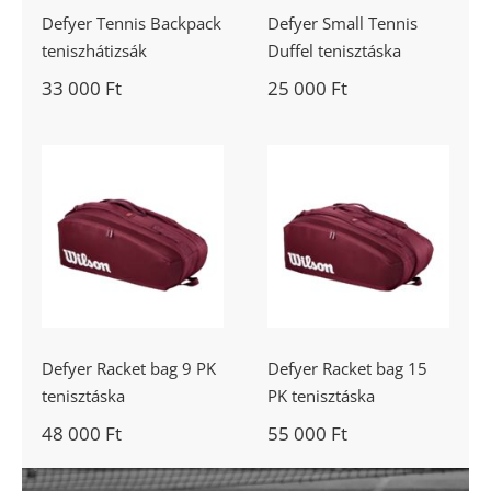
Defyer Tennis Backpack
Defyer Small Tennis
teniszhátizsák
Duffel tenisztáska
33 000
Ft
25 000
Ft
Defyer Racket
Defyer Racket
bag 9 PK
bag 15 PK
tenisztáska
tenisztáska
Defyer Racket bag 9 PK
Defyer Racket bag 15
tenisztáska
PK tenisztáska
48 000
Ft
55 000
Ft