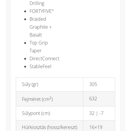
Drilling
FORTYFIVE°
Braided
Graphite +
Basalt
Top Grip
Taper
DirectConnect
StableFeel
Súly (gr)
305
2
632
Fejméret (cm
)
Súlypont (cm)
32 | -7
Húrkiosztás (hossz/kereszt)
16×19