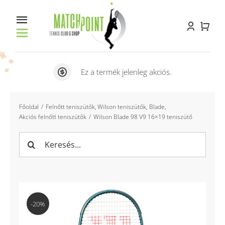
Kihagyás
Toggle
Navigation
Főoldal
Ez a termék jelenleg akciós.
Racket service
Főoldal
Felnőtt teniszütők
Wilson teniszütők
Blade
Akciós felnőtt teniszütők
Wilson Blade 98 V9 16×19 teniszütő
Pályabérlés
Keresés...
Oktatás
Bemutatkozás
Kapcsolat
-20%