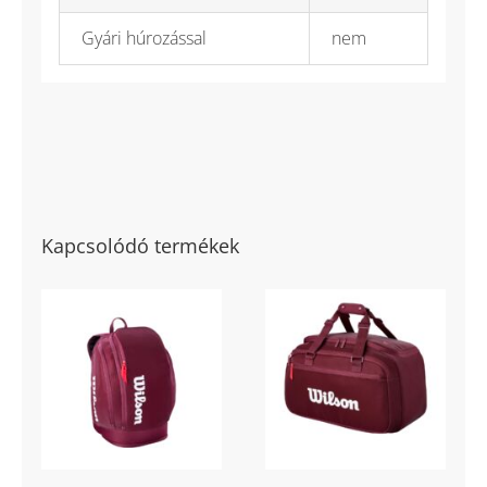
Gyári húrozással
nem
Kapcsolódó termékek
Defyer Tennis
Defyer Small
Backpack
Tennis Duffel
teniszhátizsák
tenisztáska