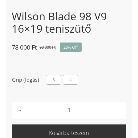
Wilson Blade 98 V9
16×19 teniszütő
78 000
Ft
98 000
Ft
20% Off
Original
Current
price
price
was:
is:
98
78

Grip (fogás)
3
4
000 Ft.
000 Ft.
Wilson
Blade
98
Kosárba teszem