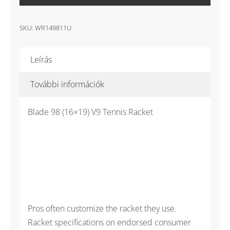
V9
16x19
teniszütő
SKU:
WR149811U
mennyiség
Leírás
További információk
Blade 98 (16×19) V9 Tennis Racket
Pros often customize the racket they use.
Racket specifications on endorsed consumer