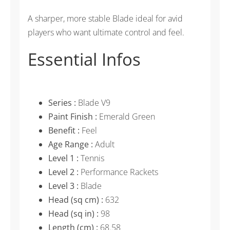
A sharper, more stable Blade ideal for avid
players who want ultimate control and feel.
Essential Infos
Series :
Blade V9
Paint Finish :
Emerald Green
Benefit :
Feel
Age Range :
Adult
Level 1 :
Tennis
Level 2 :
Performance Rackets
Level 3 :
Blade
Head (sq cm) :
632
Head (sq in) :
98
Length (cm) :
68.58