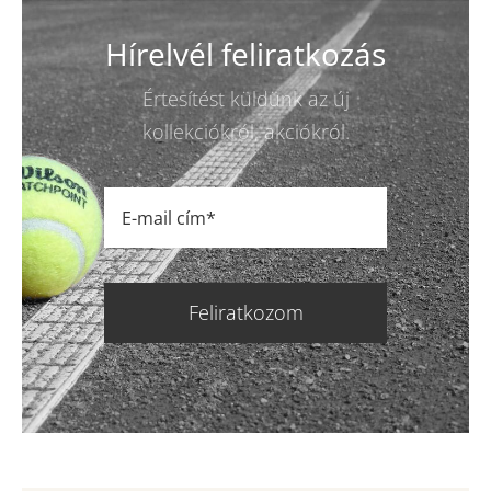
Hírelvél feliratkozás
Értesítést küldünk az új
kollekciókról, akciókról.
Feliratkozom