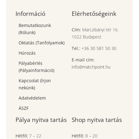
Információ
Elérhetőségeink
Bemutatkozunk
Cím:
Marczibányi tér 16.
(Rólunk)
1022 Budapest
Oktatás (Tanfolyamok)
Tel.:
+36 30 581 50 30
Húrozás
E-mail cím:
Pályabérlés
info@matchpoint.hu
(Pályainformáció)
Kapcsolat (Írjon
nekünk)
Adatvédelem
ÁSZF
Pálya nyitva tartás
Shop nyitva tartás
Hétfő:
7
–
22
Hétfő:
8
–
20