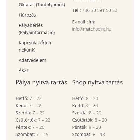
Oktatás (Tanfolyamok)
Tel.:
+36 30 581 50 30
Húrozás
E-mail cím:
Pályabérlés
info@matchpoint.hu
(Pályainformáció)
Kapcsolat (Írjon
nekünk)
Adatvédelem
ÁSZF
Pálya nyitva tartás
Shop nyitva tartás
Hétfő:
7
–
22
Hétfő:
8
–
20
Kedd:
7
–
22
Kedd:
8
–
20
Szerda:
7
–
22
Szerda:
8
–
20
Csütörtök:
7
–
22
Csütörtök:
8
–
20
Péntek:
7
–
20
Péntek:
8
–
20
Szombat:
7
– 19
Szombat:
8
– 18