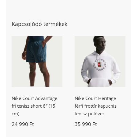
Kapcsolódó termékek
Nike Court
Nike Court
Advantage ffi
Heritage férfi
tenisz short 6″
frottír kapucnis
(15 cm)
tenisz pulóver
Nike Court Advantage
Nike Court Heritage
ffi tenisz short 6″ (15
férfi frottír kapucnis
cm)
tenisz pulóver
24 990
Ft
35 990
Ft