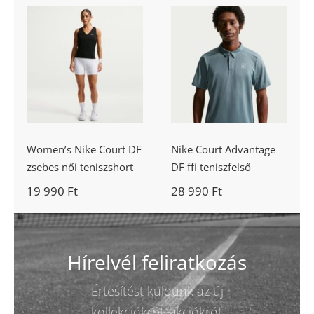
Women’s Nike
Nike Court
Court DF
Advantage DF
zsebes női
ffi teniszfelső
teniszshort
Women’s Nike Court DF
Nike Court Advantage
zsebes női teniszshort
DF ffi teniszfelső
19 990
Ft
28 990
Ft
Hírelvél feliratkozás
Értesítést küldünk az új
kollekciókról, akciókról.