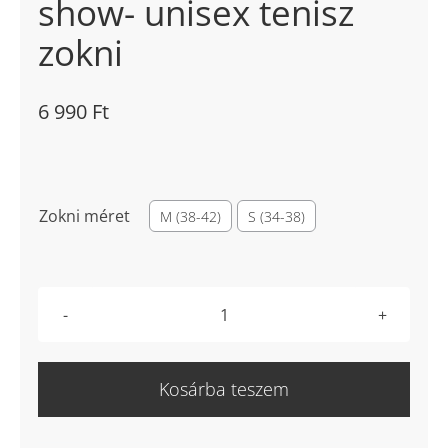
show- unisex tenisz
zokni
6 990
Ft

Zokni méret
M (38-42)
S (34-38)
Nike
Multiplier
no
Kosárba teszem
show-
unisex