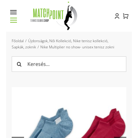
Kihagyás
Toggle
Navigation
Főoldal
Főoldal
Újdonságok
Női Kollekció
Nike tenisz kollekció
Sapkák, zoknik
Nike Multiplier no show- unisex tenisz zokni
Racket service
Keresés...
Pályabérlés
Oktatás
Bemutatkozás
Kapcsolat