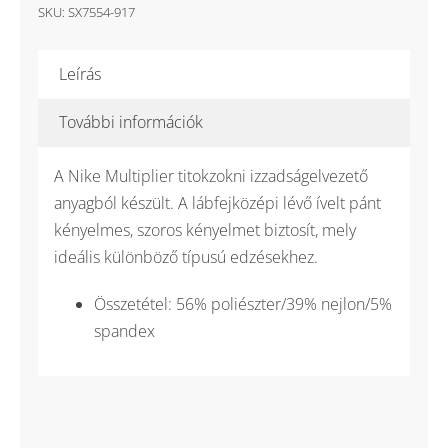
tenisz
SKU:
SX7554-917
zokni
mennyiség
Leírás
További információk
A Nike Multiplier titokzokni izzadságelvezető
anyagból készült. A lábfejközépi lévő ívelt pánt
kényelmes, szoros kényelmet biztosít, mely
ideális különböző típusú edzésekhez.
Összetétel: 56% poliészter/39% nejlon/5%
spandex