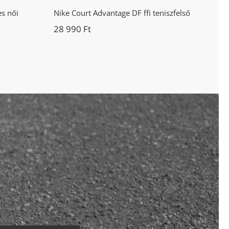
s női
Nike Court Advantage DF ffi teniszfelső
28 990
Ft