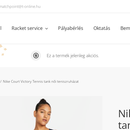
matchpoint@t-online.hu
l
Racket service
Pályabérlés
Oktatás
Bem
Ez a termék jelenleg akciós.
Nike Court Victory Tennis tank női teniszruházat
Ni
ta