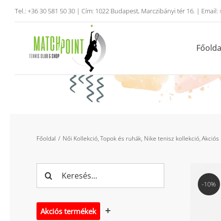
Kihagyás
Tel.: +36 30 581 50 30 | Cím: 1022 Budapest, Marczibányi tér 16. | Email:
Főolda
Főoldal
Női Kollekció
Topok és ruhák
Nike tenisz kollekció
Akciós
Keresés...
-10%
Akciós termékek