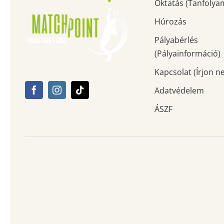
Oktatás (Tanfolya
Húrozás
Pályabérlés
(Pályainformáció)
Kapcsolat (Írjon n
Adatvédelem
ÁSZF