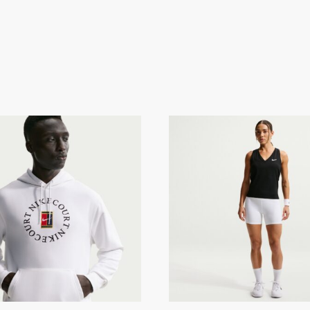
e Court Heritage férfi
Women’s Nike Court
ottír kapucnis tenisz
zsebes női teniszsh
pulóver