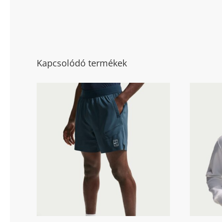
Kapcsolódó termékek
Nik
Nike Court Advantage ffi
fr
tenisz short 6″ (15 cm)