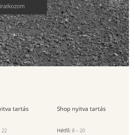
liratkozom
itva tartás
Shop nyitva tartás
–
22
Hétfő:
8
–
20