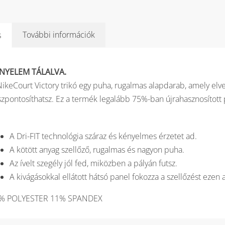
További információk
s
NYELEM TÁLALVA.
NikeCourt Victory trikó egy puha, rugalmas alapdarab, amely elve
szpontosíthatsz. Ez a termék legalább 75%-ban újrahasznosított p
A Dri-FIT technológia száraz és kényelmes érzetet ad.
A kötött anyag szellőző, rugalmas és nagyon puha.
Az ívelt szegély jól fed, miközben a pályán futsz.
A kivágásokkal ellátott hátsó panel fokozza a szellőzést eze
% POLYESTER 11% SPANDEX