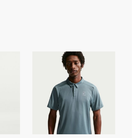
 DF
Nike Court Advantage DF
ort
ffi teniszfelső