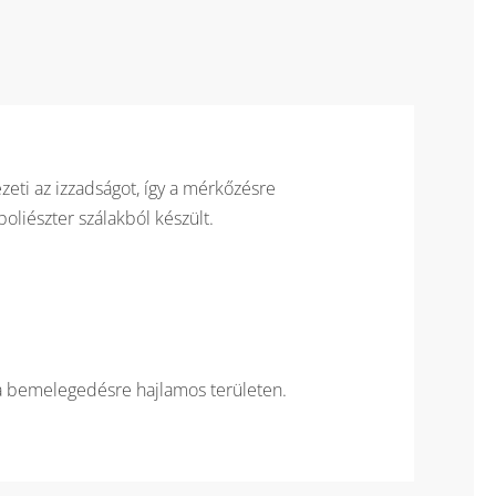
mennyiség
zeti az izzadságot, így a mérkőzésre
oliészter szálakból készült.
n a bemelegedésre hajlamos területen.