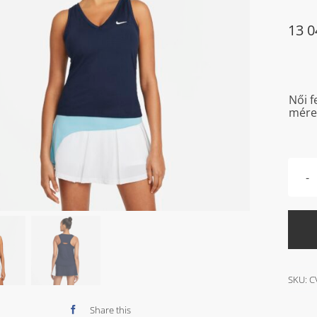
13 
Női f
mére
SKU:
C
Share this