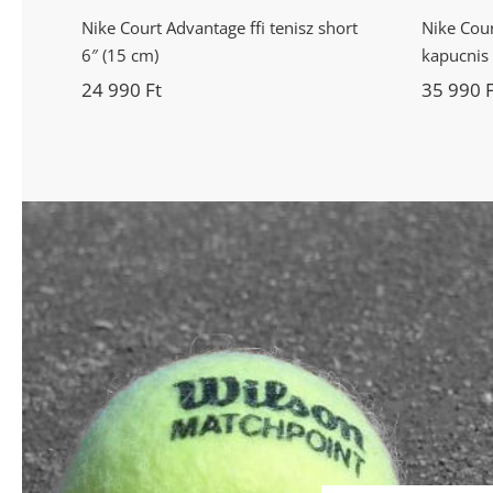
Nike Court Advantage ffi tenisz short
Nike Court
6″ (15 cm)
kapucnis 
24 990
Ft
35 990