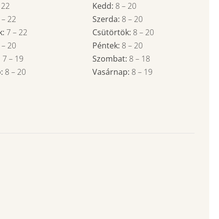
–
22
Kedd:
8
–
20
7
–
22
Szerda:
8
–
20
k:
7
–
22
Csütörtök:
8
–
20
7
–
20
Péntek:
8
–
20
:
7
– 19
Szombat:
8
– 18
p:
8
–
20
Vasárnap:
8
– 19