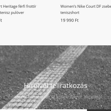
 Heritage férfi frottír
Women’s Nike Court DF zsebe
tenisz pulóver
teniszshort
Ft
19 990
Ft
Hírelvél feliratkozás
Értesítést küldünk az új kollekciókról, akciókról.