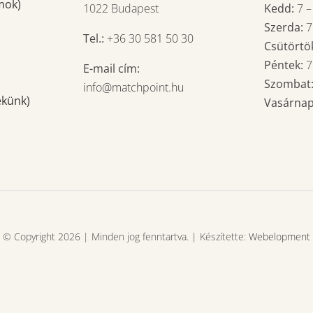
mok)
1022 Budapest
Kedd:
7
Szerda:
Tel.:
+36 30 581 50 30
Csütörtö
Péntek:
E-mail cím:
Szombat
info@matchpoint.hu
ekünk)
Vasárna
© Copyright 2026 | Minden jog fenntartva. | Készítette:
Webelopment