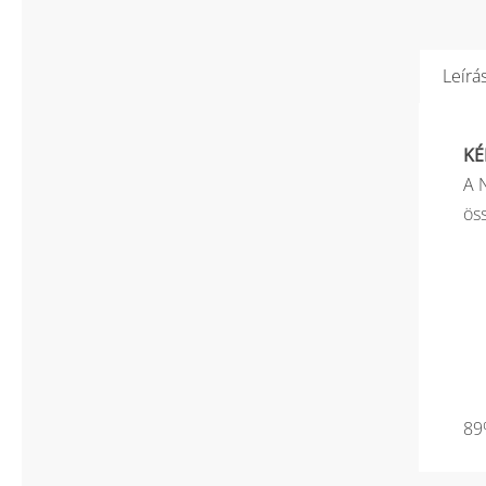
Leírá
KÉ
A 
ös
89