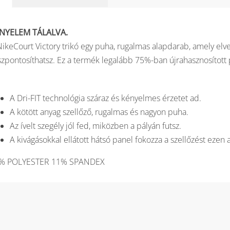
NYELEM TÁLALVA.
NikeCourt Victory trikó egy puha, rugalmas alapdarab, amely elve
szpontosíthatsz. Ez a termék legalább 75%-ban újrahasznosított p
A Dri-FIT technológia száraz és kényelmes érzetet ad.
A kötött anyag szellőző, rugalmas és nagyon puha.
Az ívelt szegély jól fed, miközben a pályán futsz.
A kivágásokkal ellátott hátsó panel fokozza a szellőzést eze
% POLYESTER 11% SPANDEX