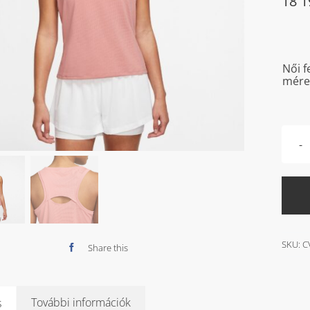
18 
Női f
mére
SKU:
C
Share this
További információk
s