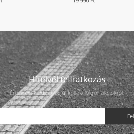
Ft
19 990
Ft
Hírelvél feliratkozás
Értesítést küldünk az új kollekciókról, akciókról.
Fe