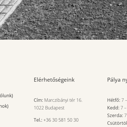
Elérhetőségeink
Pálya ny
ólunk)
Cím:
Marczibányi tér 16.
Hétfő:
7
mok)
1022 Budapest
Kedd:
7
Szerda:
Tel.:
+36 30 581 50 30
Csütörtö