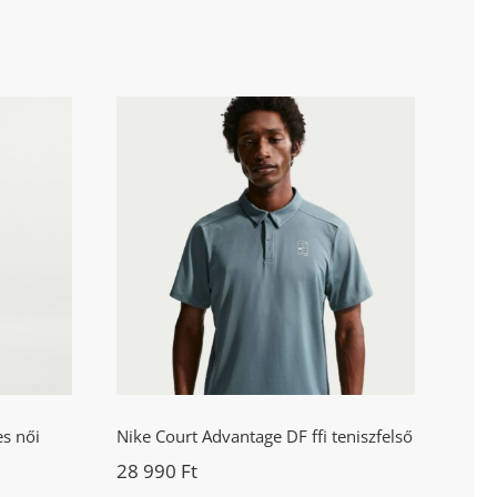
 DF
Nike Court Advantage DF
ort
ffi teniszfelső
s női
Nike Court Advantage DF ffi teniszfelső
28 990
Ft