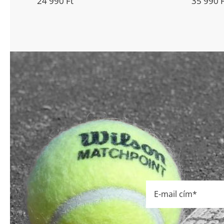
24 990
Ft
35 990