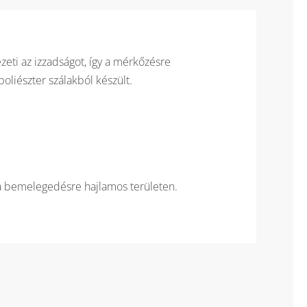
ruházat
mennyiség
zeti az izzadságot, így a mérkőzésre
oliészter szálakból készült.
n a bemelegedésre hajlamos területen.