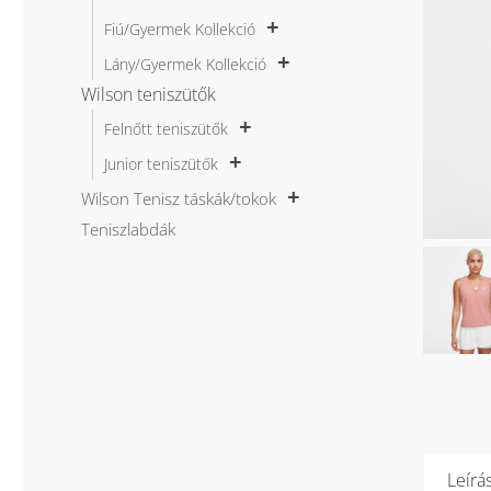
Fiú/Gyermek Kollekció
Lány/Gyermek Kollekció
Wilson teniszütők
Felnőtt teniszütők
Junior teniszütők
Wilson Tenisz táskák/tokok
Teniszlabdák
Leírá