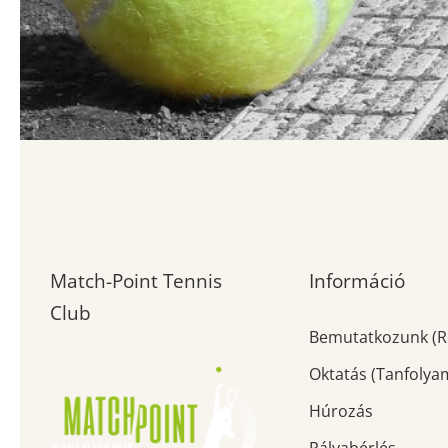
Match-Point Tennis
Információ
Club
Bemutatkozunk (R
Oktatás (Tanfolya
Húrozás
Pályabérlés