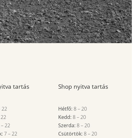
itva tartás
Shop nyitva tartás
–
22
Hétfő:
8
–
20
–
22
Kedd:
8
–
20
7
–
22
Szerda:
8
–
20
k:
7
–
22
Csütörtök:
8
–
20