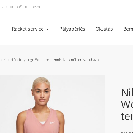
matchpoint@t-online.hu
l
Racket service
Pályabérlés
Oktatás
Bem
ke Court Victory Logo Women’s Tennis Tank női tenisz ruházat
Ni
Wo
te