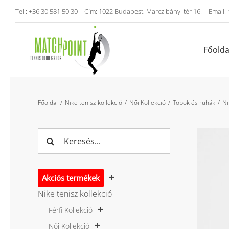
Kihagyás
Tel.: +36 30 581 50 30 | Cím: 1022 Budapest, Marczibányi tér 16. | Email:
Főolda
Főoldal
Nike tenisz kollekció
Női Kollekció
Topok és ruhák
Ni
Keresés...
Akciós termékek
Nike tenisz kollekció
Férfi Kollekció
Női Kollekció