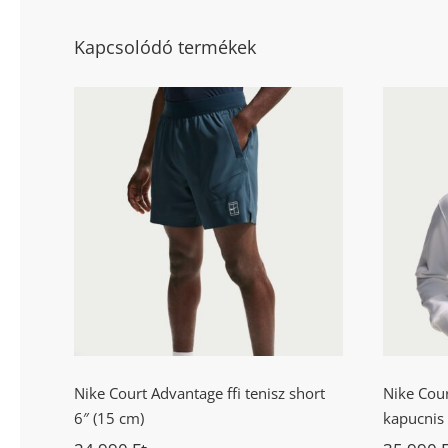
Kapcsolódó termékek
Nik
Nike Court Advantage ffi
fr
tenisz short 6″ (15 cm)
Nike Court Advantage ffi tenisz short
Nike Court
6″ (15 cm)
kapucnis 