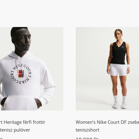
e Court Heritage férfi
Women’s Nike Court
ottír kapucnis tenisz
zsebes női teniszsh
pulóver
 Heritage férfi frottír
Women’s Nike Court DF zsebe
tenisz pulóver
teniszshort