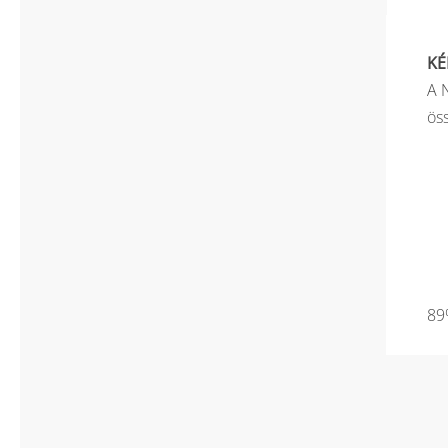
KÉ
A 
ös
89