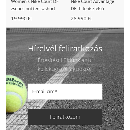
Women’s Nike Court DF
Nike Court Advantage
zsebes női teniszshort
DF ffi teniszfelső
19 990
Ft
28 990
Ft
Hírelvél feliratkozás
Értesítést küldünk az új
kollekciókról, akciókról.
Feliratkozom