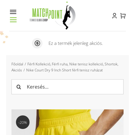
Kihagyás
Toggle
Navigation
Főoldal
Ez a termék jelenleg akciós.
Racket service
Főoldal
Férfi Kollekció
Férfi ruha
Nike tenisz kollekció
Shortok
Akciós
Nike Court Dry 9 Inch Short férfi tenisz ruházat
Pályabérlés
Keresés...
Oktatás
Bemutatkozás
Kapcsolat
-20%