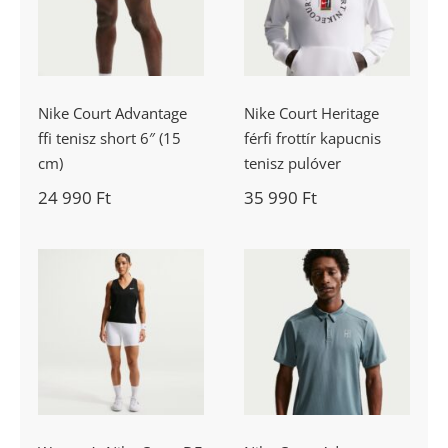
tenisz short 6″
frottír kapucnis
(15 cm)
tenisz pulóver
Nike Court Advantage
Nike Court Heritage
ffi tenisz short 6″ (15
férfi frottír kapucnis
cm)
tenisz pulóver
24 990
Ft
35 990
Ft
Women’s Nike
Nike Court
Court DF
Advantage DF
zsebes női
ffi teniszfelső
teniszshort