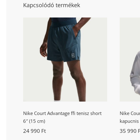
Kapcsolódó termékek
Nik
Nike Court Advantage ffi
fr
tenisz short 6″ (15 cm)
Nike Court Advantage ffi tenisz short
Nike Court
6″ (15 cm)
kapucnis 
24 990
Ft
35 990