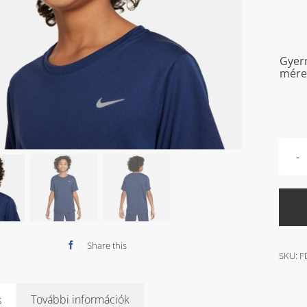
Gyer
mére
Share this
SKU:
F
További információk
s