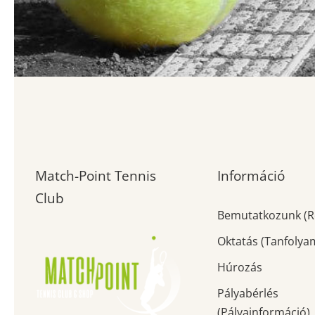
Match-Point Tennis
Információ
Club
Bemutatkozunk (R
Oktatás (Tanfolya
Húrozás
Pályabérlés
(Pályainformáció)