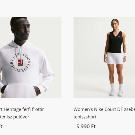
e Court Heritage férfi
Women’s Nike Court
ottír kapucnis tenisz
zsebes női teniszsh
pulóver
 Heritage férfi frottír
Women’s Nike Court DF zsebe
tenisz pulóver
teniszshort
Ft
19 990
Ft