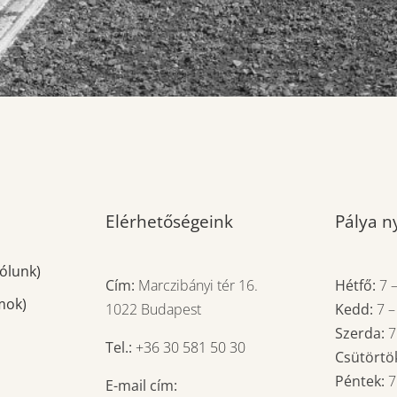
Elérhetőségeink
Pálya ny
ólunk)
Cím:
Marczibányi tér 16.
Hétfő:
7
mok)
1022 Budapest
Kedd:
7
Szerda:
Tel.:
+36 30 581 50 30
Csütörtö
Péntek:
E-mail cím: