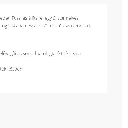
mennyiség
et! Fuss, és állíts fel egy új személyes
 fogócskában. Ez a felső hűsít és szárazon tart,
elősegíti a gyors elpárologtatást, és száraz,
áték közben.