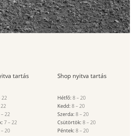
itva tartás
Shop nyitva tartás
–
22
Hétfő:
8
–
20
–
22
Kedd:
8
–
20
7
–
22
Szerda:
8
–
20
k:
7
–
22
Csütörtök:
8
–
20
7
–
20
Péntek:
8
–
20