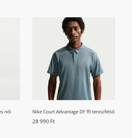
 DF
Nike Court Advantage DF
ort
ffi teniszfelső
s női
Nike Court Advantage DF ffi teniszfelső
28 990
Ft