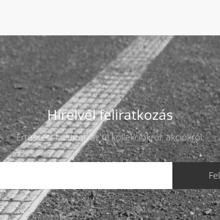
Hírelvél feliratkozás
Értesítést küldünk az új kollekciókról, akciókról.
Fe