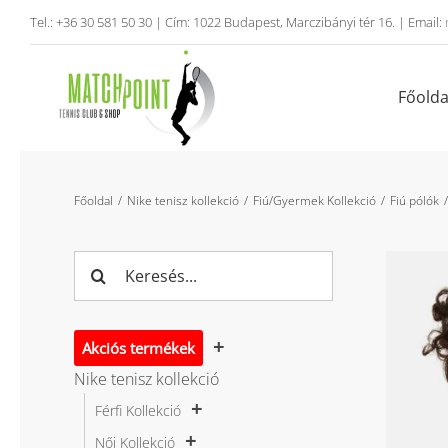
Kihagyás
Tel.: +36 30 581 50 30 | Cím: 1022 Budapest, Marczibányi tér 16. | Email:
Főolda
Főoldal
Nike tenisz kollekció
Fiú/Gyermek Kollekció
Fiú pólók
Keresés...
Akciós termékek
Nike tenisz kollekció
Férfi Kollekció
Női Kollekció