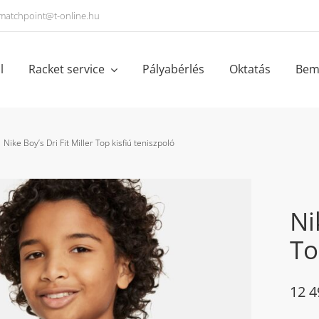
matchpoint@t-online.hu
l
Racket service
Pályabérlés
Oktatás
Bem
Nike Boy’s Dri Fit Miller Top kisfiú teniszpoló
Ni
To
12 