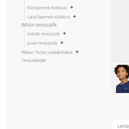
Fiú/Gyermek Kollekció
Lány/Gyermek Kollekció
Wilson teniszütők
Felnőtt teniszütők
Junior teniszütők
Wilson Tenisz táskák/tokok
Teniszlabdák
Leírá