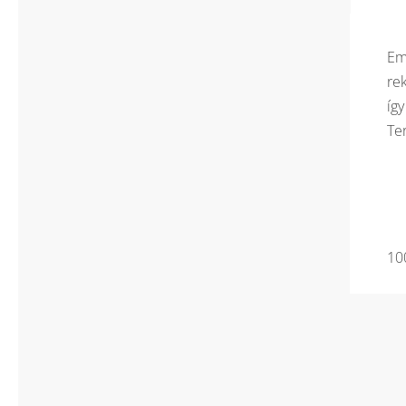
Em
rek
így
Te
10