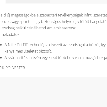
eld új magasságokba a szabadtéri tevékenységek iránti szereteted
ordot, vagy sprintelj egy biztonságos helyre egy fűtött hangulatú
 izzadság nélkül csinálhatod azt, amit szeretsz.
rmékadatok
A Nike Dri-FIT technológia elvezeti az izzadságot a bőrről, így 
kényelmes viseletet biztosít.
A szár hasítékai révén egy kicsit több hely van a mozgáshoz j
0% POLYESTER