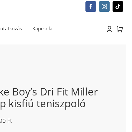
utatkozás
Kapcsolat
ke Boy’s Dri Fit Miller
p kisfiú teniszpoló
490
Ft