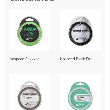
Isospeed
Isospeed Black
Rexxxer
Fire
Isospeed Rexxxer
Isospeed Black Fire
Isospeed Grey
Isospeed Pulse
Fire