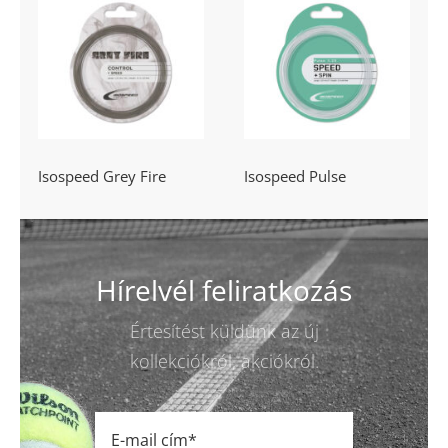
Isospeed Grey
Isospeed Pulse
Fire
Isospeed Grey Fire
Isospeed Pulse
Hírelvél feliratkozás
Értesítést küldünk az új
kollekciókról, akciókról.