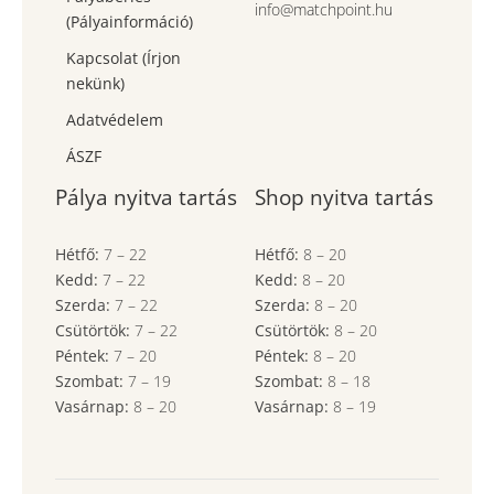
info@matchpoint.hu
(Pályainformáció)
Kapcsolat (Írjon
nekünk)
Adatvédelem
ÁSZF
Pálya nyitva tartás
Shop nyitva tartás
Hétfő:
7
–
22
Hétfő:
8
–
20
Kedd:
7
–
22
Kedd:
8
–
20
Szerda:
7
–
22
Szerda:
8
–
20
Csütörtök:
7
–
22
Csütörtök:
8
–
20
Péntek:
7
–
20
Péntek:
8
–
20
Szombat:
7
– 19
Szombat:
8
– 18
Vasárnap:
8
–
20
Vasárnap:
8
– 19