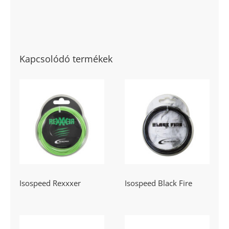
Kapcsolódó termékek
Isospeed
Isospeed Black
Rexxxer
Fire
Isospeed Rexxxer
Isospeed Black Fire