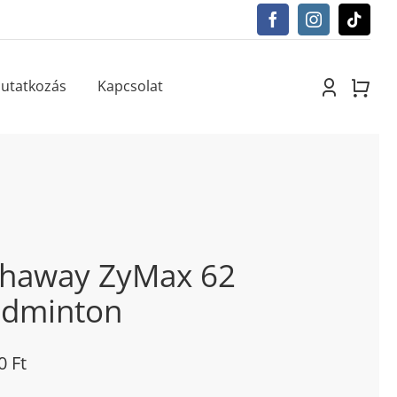
utatkozás
Kapcsolat
haway ZyMax 62
dminton
00
Ft