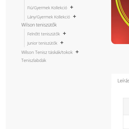
Fiú/Gyermek Kollekció
Lány/Gyermek Kollekció
Wilson teniszütők
Felnőtt teniszütők
Junior teniszütők
Wilson Tenisz táskák/tokok
Teniszlabdák
Leírá