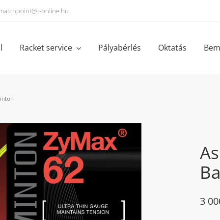
matchpoint@t-online.hu
l
Racket service
Pályabérlés
Oktatás
Bem
inton
As
Ba
3 0