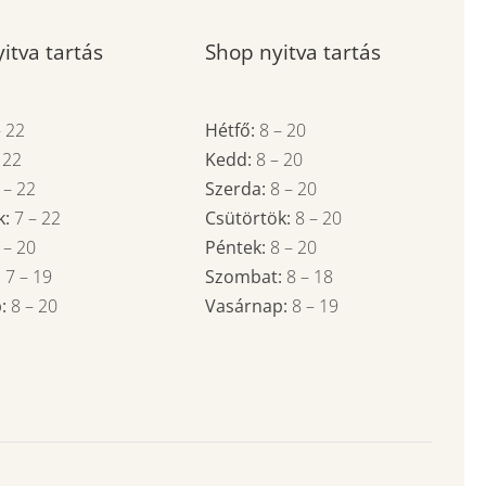
itva tartás
Shop nyitva tartás
–
22
Hétfő:
8
–
20
–
22
Kedd:
8
–
20
7
–
22
Szerda:
8
–
20
k:
7
–
22
Csütörtök:
8
–
20
7
–
20
Péntek:
8
–
20
:
7
– 19
Szombat:
8
– 18
p:
8
–
20
Vasárnap:
8
– 19