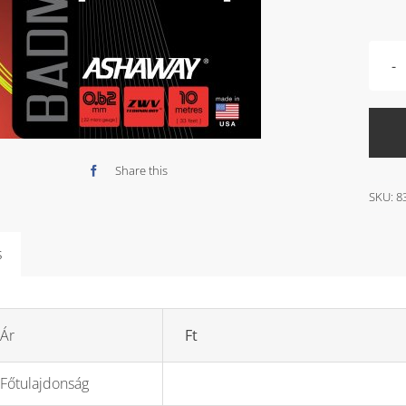
Share this
SKU:
8
s
Ár
Ft
Főtulajdonság