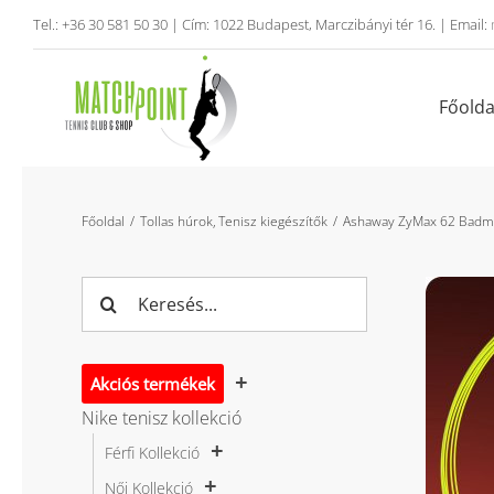
Kihagyás
Tel.: +36 30 581 50 30 | Cím: 1022 Budapest, Marczibányi tér 16. | Email:
Főolda
Főoldal
Tollas húrok
Tenisz kiegészítők
Ashaway ZyMax 62 Badm
Keresés...
Akciós termékek
Nike tenisz kollekció
Férfi Kollekció
Női Kollekció