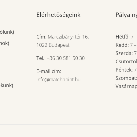
Elérhetőségeink
Pálya ny
ólunk)
Cím:
Marczibányi tér 16.
Hétfő:
7
mok)
1022 Budapest
Kedd:
7
Szerda:
Tel.:
+36 30 581 50 30
Csütörtö
Péntek:
E-mail cím:
Szombat
info@matchpoint.hu
ekünk)
Vasárna