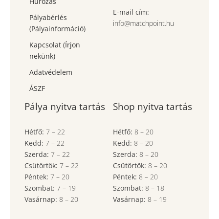
Húrozás
E-mail cím:
Pályabérlés
info@matchpoint.hu
(Pályainformáció)
Kapcsolat (Írjon
nekünk)
Adatvédelem
ÁSZF
Pálya nyitva tartás
Shop nyitva tartás
Hétfő:
7
–
22
Hétfő:
8
–
20
Kedd:
7
–
22
Kedd:
8
–
20
Szerda:
7
–
22
Szerda:
8
–
20
Csütörtök:
7
–
22
Csütörtök:
8
–
20
Péntek:
7
–
20
Péntek:
8
–
20
Szombat:
7
– 19
Szombat:
8
– 18
Vasárnap:
8
–
20
Vasárnap:
8
– 19