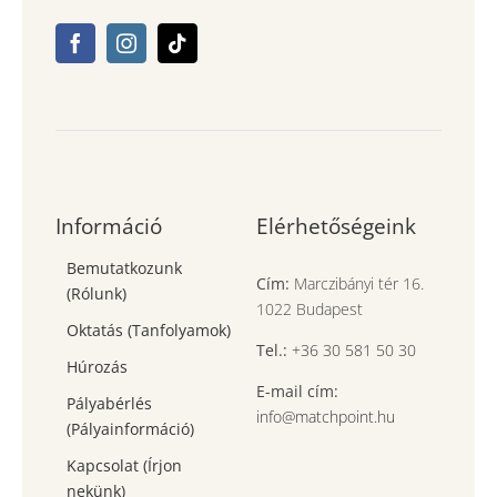
Információ
Elérhetőségeink
Bemutatkozunk
Cím:
Marczibányi tér 16.
(Rólunk)
1022 Budapest
Oktatás (Tanfolyamok)
Tel.:
+36 30 581 50 30
Húrozás
E-mail cím:
Pályabérlés
info@matchpoint.hu
(Pályainformáció)
Kapcsolat (Írjon
nekünk)