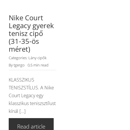
Nike Court
Legacy gyerek
tenisz cipő
(31-35-ös
méret)
Categories:
Lány cipők
By
tgergo
0,5 min read
KLASSZIKUS
TENISZSTÍLUS. A Nike
Court Legacy egy
klasszikus teniszsztílust
kínál […]
Read article