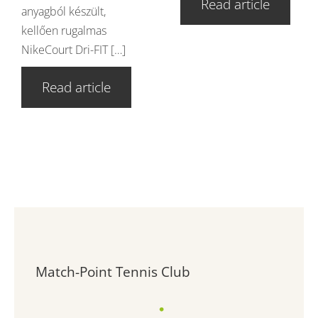
Read article
anyagból készült,
kellően rugalmas
NikeCourt Dri-FIT […]
Read article
Match-Point Tennis Club