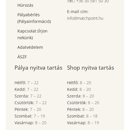
Tel.:
+36 30 581 50 30
Húrozás
E-mail cím:
Pályabérlés
info@matchpoint.hu
(Pályainformáció)
Kapcsolat (Írjon
nekünk)
Adatvédelem
ÁSZF
Pálya nyitva tartás
Shop nyitva tartás
Hétfő:
7
–
22
Hétfő:
8
–
20
Kedd:
7
–
22
Kedd:
8
–
20
Szerda:
7
–
22
Szerda:
8
–
20
Csütörtök:
7
–
22
Csütörtök:
8
–
20
Péntek:
7
–
20
Péntek:
8
–
20
Szombat:
7
– 19
Szombat:
8
– 18
Vasárnap:
8
–
20
Vasárnap:
8
– 19