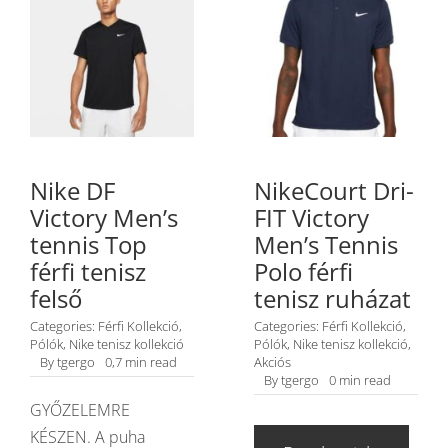
Nike DF
NikeCourt Dri-
Victory Men’s
FIT Victory
tennis Top
Men’s Tennis
férfi tenisz
Polo férfi
felső
tenisz ruházat
Categories:
Férfi Kollekció
,
Categories:
Férfi Kollekció
,
Pólók
,
Nike tenisz kollekció
Pólók
,
Nike tenisz kollekció
,
By
tgergo
0,7 min read
Akciós
By
tgergo
0 min read
GYŐZELEMRE
KÉSZEN. A puha