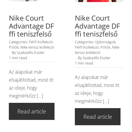
Nike Court
Nike Court
Advantage DF
Advantage DF
ffi teniszfelső
ffi teniszfelső
Categories:
Férfi Kollekció
,
Categories:
Újdonságok
,
Pólók
,
Nike tenisz kollekció
Férfi Kollekció
,
Pólók
,
Nike
By
Szabadíts Eszter
tenisz kollekció
1 min read
By
Szabadíts Eszter
1 min read
Az alapokat már
Az alapokat már
elsajátítottad, most itt
elsajátítottad, most itt
az ideje, hogy
az ideje, hogy
megmérkőzz […]
megmérkőzz […]
Read article
Read article