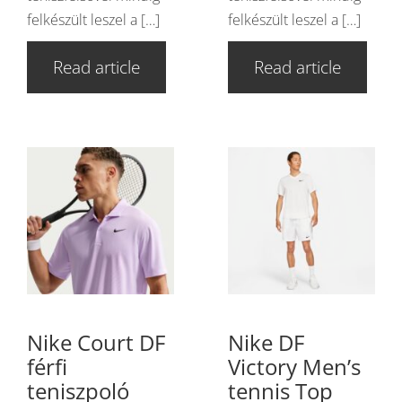
felkészült leszel a […]
felkészült leszel a […]
Read article
Read article
Nike Court DF
Nike DF
férfi
Victory Men’s
teniszpoló
tennis Top