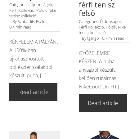
férfi tenisz
Categories:
Újdonságok
,
Férfi Kollekció
,
Pólók
,
Nike
felső
tenisz kollekció
By
Szabadíts Eszter
Categories:
Újdonságok
,
0,4 min read
Férfi Kollekció
,
Pólók
,
Nike
tenisz kollekció
By
tgergo
0,7 min read
KÉNYELEM A PÁLYÁN.
A 100%-ban
GYŐZELEMRE
újrahasznosított
KÉSZEN. A puha
poliészter szálakból
anyagból készült,
készült, puha, […]
kellően rugalmas
NikeCourt Dri-FIT […]
Read article
Read article