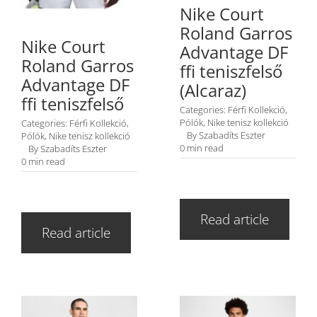
Nike Court
Roland Garros
Nike Court
Advantage DF
Roland Garros
ffi teniszfelső
Advantage DF
(Alcaraz)
ffi teniszfelső
Categories:
Férfi Kollekció
,
Pólók
,
Nike tenisz kollekció
Categories:
Férfi Kollekció
,
By
Szabadíts Eszter
Pólók
,
Nike tenisz kollekció
0 min read
By
Szabadíts Eszter
0 min read
Read article
Read article