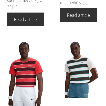
spontán meccsekig a
megmérkőzz […]
23 […]
Read article
Read article