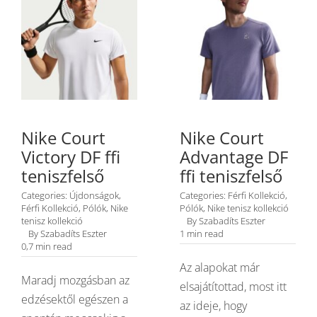
Nike Court
Nike Court
Victory DF ffi
Advantage DF
teniszfelső
ffi teniszfelső
Categories:
Újdonságok
,
Categories:
Férfi Kollekció
,
Férfi Kollekció
,
Pólók
,
Nike
Pólók
,
Nike tenisz kollekció
tenisz kollekció
By
Szabadíts Eszter
By
Szabadíts Eszter
1 min read
0,7 min read
Az alapokat már
Maradj mozgásban az
elsajátítottad, most itt
edzésektől egészen a
az ideje, hogy