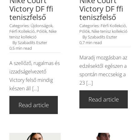
Nike Court
Nike Court
Victory DF ffi
Victory DF ffi
teniszfelső
teniszfelső
Categories:
Újdonságok
,
Categories:
Férfi Kollekció
,
Férfi Kollekció
,
Pólók
,
Nike
Pólók
,
Nike tenisz kollekció
tenisz kollekció
By
Szabadíts Eszter
By
Szabadíts Eszter
0,7 min read
0,5 min read
Maradj mozgásban az
A szellőző, rugalmas és
edzésektől egészen a
izzadságelvezető
spontán meccsekig a
Victory felső mindig
23 […]
készen áll […]
Read article
Read article