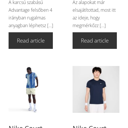
A karcsú szabású
Az alapokat már
Advantage felsőben 4
elsajátítottad, most itt
irányban rugalmas
az ideje, hogy
anyagban léphetsz […]
megmérkőzz […]
Read article
Read article