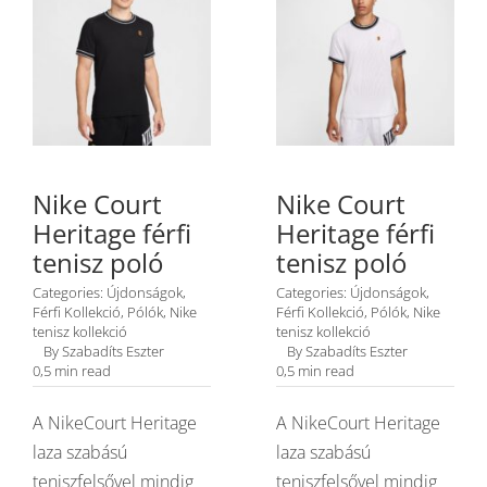
Nike Court
Nike Court
Heritage férfi
Heritage férfi
tenisz poló
tenisz poló
Categories:
Újdonságok
,
Categories:
Újdonságok
,
Férfi Kollekció
,
Pólók
,
Nike
Férfi Kollekció
,
Pólók
,
Nike
tenisz kollekció
tenisz kollekció
By
Szabadíts Eszter
By
Szabadíts Eszter
0,5 min read
0,5 min read
A NikeCourt Heritage
A NikeCourt Heritage
laza szabású
laza szabású
teniszfelsővel mindig
teniszfelsővel mindig