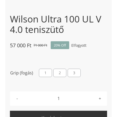
Wilson Ultra 100 UL V
4.0 teniszütő
57 000
Ft
Elfogyott
71 000
Ft
20% Off
Original
Current
price
price
was:
is:
71
57

Grip (fogás)
1
2
3
000 Ft.
000 Ft.
Wilson
Ultra
100