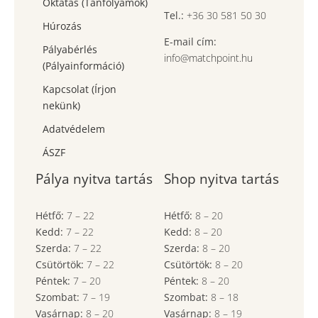
Oktatás (Tanfolyamok)
Tel.:
+36 30 581 50 30
Húrozás
E-mail cím:
Pályabérlés
info@matchpoint.hu
(Pályainformáció)
Kapcsolat (Írjon
nekünk)
Adatvédelem
ÁSZF
Pálya nyitva tartás
Shop nyitva tartás
Hétfő:
7
–
22
Hétfő:
8
–
20
Kedd:
7
–
22
Kedd:
8
–
20
Szerda:
7
–
22
Szerda:
8
–
20
Csütörtök:
7
–
22
Csütörtök:
8
–
20
Péntek:
7
–
20
Péntek:
8
–
20
Szombat:
7
– 19
Szombat:
8
– 18
Vasárnap:
8
–
20
Vasárnap:
8
– 19