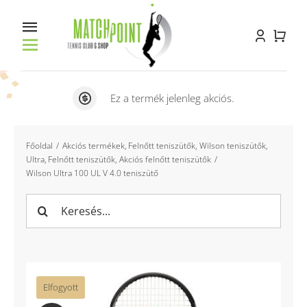
Kihagyás
Toggle
Navigation
Főoldal
Ez a termék jelenleg akciós.
Racket service
Főoldal
Akciós termékek
Felnőtt teniszütők
Wilson teniszütők
Ultra
Felnőtt teniszütők
Akciós felnőtt teniszütők
Pályabérlés
Wilson Ultra 100 UL V 4.0 teniszütő
Oktatás
Keresés...
Bemutatkozás
Kapcsolat
Elfogyott