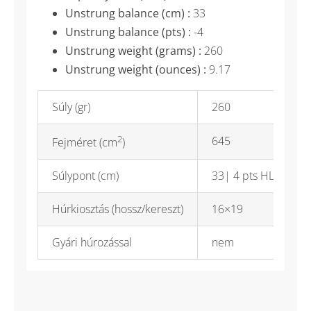
Unstrung balance (cm) :
33
Unstrung balance (pts) :
-4
Unstrung weight (grams) :
260
Unstrung weight (ounces) :
9.17
Súly (gr)
260
2
645
Fejméret (cm
)
Súlypont (cm)
33| 4 pts HL
Húrkiosztás (hossz/kereszt)
16×19
Gyári húrozással
nem