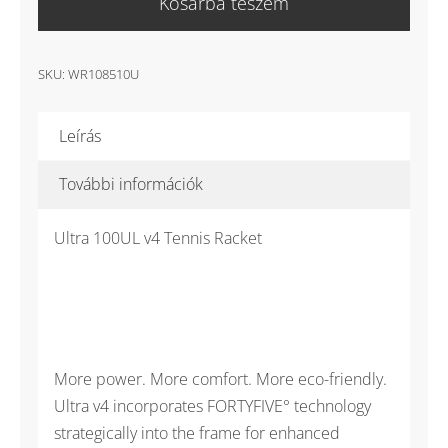
Kosárba teszem
UL
V
4.0
SKU:
WR108510U
teniszütő
mennyiség
Leírás
További információk
Ultra 100UL v4 Tennis Racket
More power. More comfort. More eco-friendly.
Ultra v4 incorporates FORTYFIVE° technology
strategically into the frame for enhanced