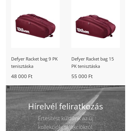
Defyer Racket
Defyer Racket
bag 9 PK
bag 15 PK
tenisztáska
tenisztáska
Defyer Racket bag 9 PK
Defyer Racket bag 15
tenisztáska
PK tenisztáska
48 000
Ft
55 000
Ft
Hírelvél feliratkozás
Értesítést küldünk az új
kollekciókról, akciókról.