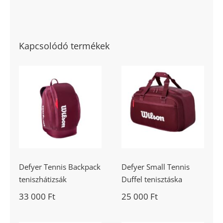
Kapcsolódó termékek
Defyer Tennis
Defyer Small
Backpack
Tennis Duffel
teniszhátizsák
tenisztáska
Defyer Tennis Backpack
Defyer Small Tennis
teniszhátizsák
Duffel tenisztáska
33 000
Ft
25 000
Ft