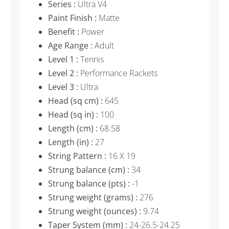
Series :
Ultra V4
Paint Finish :
Matte
Benefit :
Power
Age Range :
Adult
Level 1 :
Tennis
Level 2 :
Performance Rackets
Level 3 :
Ultra
Head (sq cm) :
645
Head (sq in) :
100
Length (cm) :
68.58
Length (in) :
27
String Pattern :
16 X 19
Strung balance (cm) :
34
Strung balance (pts) :
-1
Strung weight (grams) :
276
Strung weight (ounces) :
9.74
Taper System (mm) :
24-26.5-24.25